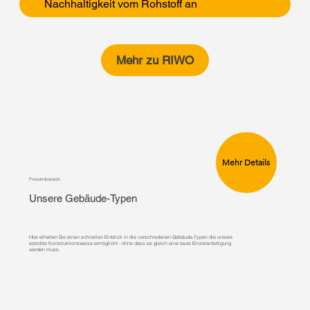
Nachhaltigkeit vom Rohstoff an
Mehr zu RIWO
Mehr Details
Produktübersicht
Unsere Gebäude-Typen
Hier erhalten Sie einen schnellen Einblick in die verschiedenen Gebäude-Typen die unsere
erprobte Konstruktionsweise ermöglicht - ohne dass es gleich eine teure Einzelanfertigung
werden muss.