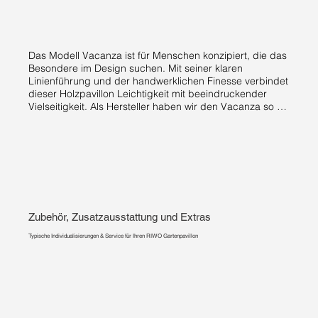
Das Modell Vacanza ist für Menschen konzipiert, die das 
Besondere im Design suchen. Mit seiner klaren 
Linienführung und der handwerklichen Finesse verbindet 
dieser Holzpavillon Leichtigkeit mit beeindruckender 
Vielseitigkeit. Als Hersteller haben wir den Vacanza so 
entwickelt, dass er maximale Funktionalität mit einer 
ästhetischen Dachlandschaft verbindet, die sofort 
Urlaubsgefühle weckt.

Meisterwerke der Geometrie: Vom Quadrat bis zum 
ovalen 10-Eck

Der Vacanza passt sich Ihren Platzverhältnissen und 
Zubehör, Zusatzausstattung und Extras
Ihrem Stil perfekt an. Die Wahl der Grundform definiert 
dabei das gesamte Erscheinungsbild:

Typische Individualisierungen & Service für Ihren RIWO Gartenpavillon
Klassisches 4-Eck: Diese Form besticht durch klare 
Symmetrie und wird durch ein edles Walmdach gekrönt – 
die perfekte Wahl für zeitlose Eleganz.

Das 8-Eck mit Schwung: Ein architektonisches Highlight. 