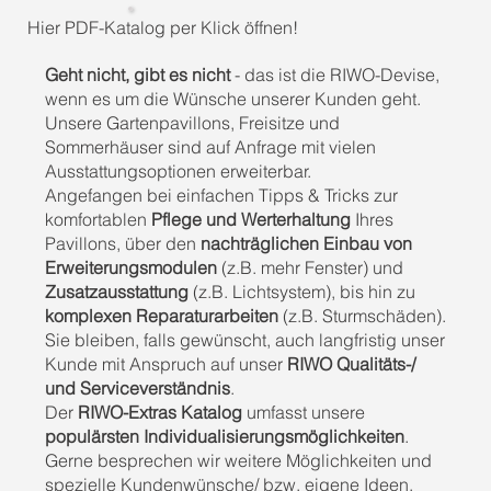
Das Spitzdach wird hier mit einem kunstvollen Schwung 
Hier PDF-Katalog per Klick öffnen!
in den Sparren ausgeführt, was dem Pavillon eine fast 
schwebende, verspielte Optik verleiht.

Geht nicht, gibt es nicht
- das ist die RIWO-Devise,
Das ovale 10-Eck: Die luxuriöse Lösung für maximale 
wenn es um die Wünsche unserer Kunden geht.
Fläche. Diese Form bietet eine enorme Grundfläche ohne 
Unsere Gartenpavillons, Freisitze und
den Dachschwung, was für eine ruhige, souveräne 
Sommerhäuser sind auf Anfrage mit vielen
Ausstrahlung sorgt – ideal für weitläufige 
Loungelandschaften.

Ausstattungsoptionen erweiterbar.
Angefangen bei einfachen Tipps & Tricks zur
Handwerkliche Details und Komfort

komfortablen
Pflege und Werterhaltung
Ihres
Pavillons, über den
nachträglichen Einbau von
Ein Freisitz der Serie Vacanza ist eine Leinwand für Ihre 
individuellen Ideen:

Erweiterungsmodulen
(z.B. mehr Fenster) und
Zusatzausstattung
(z.B. Lichtsystem), bis hin zu
Individuelle Wandelemente: Ergänzen Sie Ihren Pavillon 
komplexen Reparaturarbeiten
(z.B. Sturmschäden).
mit Sichtschutz oder Glaselementen, um Ihren 
Sie bleiben, falls gewünscht, auch langfristig unser
persönlichen Rückzugsort zu vervollständigen.

Kunde mit Anspruch auf unser
RIWO Qualitäts-/
Planung nach Maß: In unserer Manufaktur fertigen wir 
und Serviceverständnis
.
jede Komponente nach Ihren exakten Wunschmaßen an, 
Der
RIWO-Extras Katalog
umfasst unsere
passend zur Statik und den gewählten Dachformen.

populärsten Individualisierungsmöglichkeiten
.
Gerne besprechen wir weitere Möglichkeiten und
Qualität direkt vom Hersteller: Sicher und zuverlässig

spezielle Kundenwünsche/ bzw. eigene Ideen.