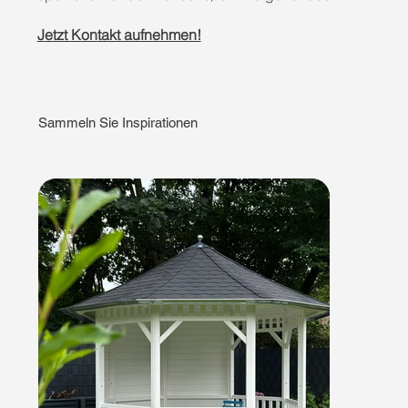
Die Fertigung in unserer Manufaktur garantiert eine 
Präzision, die über den Standard hinausgeht. Besonders 
Jetzt Kontakt aufnehmen!
die Konstruktion eines geschwungenen Spitzdachs 
erfordert höchste Tischlerkunst, die wir seit Jahrzehnten 
perfektionieren. Wir liefern Ihren Gartenpavillon per 
Direktfahrt an – sicher verpackt und zum vereinbarten 
Termin.

Sammeln Sie Inspirationen
Unser Fachpersonal übernimmt die komplette Montage, 
damit Ihr "Urlaub zu Hause" vom ersten Moment an 
stressfrei beginnt. Vertrauen Sie auf ein langlebiges 
Produkt, das außergewöhnliches Design und 
handwerkliche Perfektion vereint.