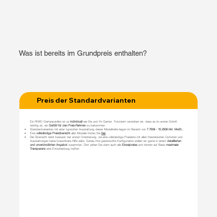
Was ist bereits im Grundpreis enthalten?
Preis der Standardvarianten
Ein RIWO Gartenpavillon ist so
individuell
wie Sie und Ihr Garten. Trotzdem verstehen wir, dass es im ersten Schritt
wichtig ist, ein
Gefühl für den Preis-Rahmen
zu bekommen:
Standardvarianten mit einer typischen Ausstattung dieser Modellreihe liegen im Bereich von
7.750€ - 15.250€ inkl. MwSt..
Eine
vollständige Preisübersicht
aller Modelle finden Sie
hier
.
Die Übersicht dient bewusst der ersten Orientierung, da eine vollständige Preisliste mit allen theoretischen Optionen und
Ausstattungen keine brauchbare Hilfe wäre. Genau Ihre gewünschte Konfiguration stellen wir gerne in einem
detaillierten
und unverbindlichen Angebot
zusammen. Dort sehen Sie dann auch alle
Einzelpreise
und können auf Basis
maximaler
Transparenz
eine Entscheidung treffen.